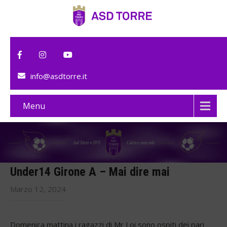
info@asdtorre.it
Menu
Under14 Girone A – Mai dire mai
Marzo 12, 2024
Domenica mattina i ragazzi di Mr Loi sono ospiti dei pari