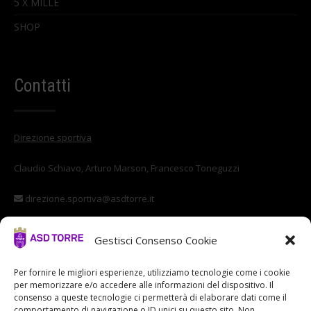
5 X MILLE
SHOP
Contatti
Direzione sportiva
Claudio Schiavo, Arturo Marson, Francesco Toneguzzi
direzione.sportiva@asdtorre.it
Settore giovanile
Gestisci Consenso Cookie
Stefano Di Vittorio
Per fornire le migliori esperienze, utilizziamo tecnologie come i cookie
per memorizzare e/o accedere alle informazioni del dispositivo. Il
settore.giovanile@asdtorre.it
consenso a queste tecnologie ci permetterà di elaborare dati come il
comportamento di navigazione o ID unici su questo sito. Non