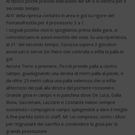
Al riposo poche precise indicazioni del Mr e si rientra per il
secondo tempo.
Al 6’ della ripresa contatto in area e gol su rigore del
Fontanafredda per il provvisorio 3 a 1.
I segnali positivi visti in spogliatoio prima della gara, si
concretizzano in azioni insistite dei viola. Su una ripartenza,
al 21’ del secondo tempo, Corazza supera 3 giocatori
avversari e serve De Piero che controlla e infila la palla in
gol.
Ancora Torre a premere, Piccoli prende palla a centro
campo, guadagnando una decina di metri palla al piede, e
da oltre 25 metri calcia una palla velenosa che si infila
all’incrocio dei pali alla destra del portiere rossonero.
Grande gioia in campo e in panchina dove De Luca, Dalla
Bona, Saccomani, Lazzarin e Costante hanno sempre
sostenuto i compagni in campo spingendoli a dare il meglio.
A fine partita tutto lo staff, Mr Loi compreso, sotto i tifosi
per ringraziarli dei sacrifici e condividere la gioia per la
grande prestazione