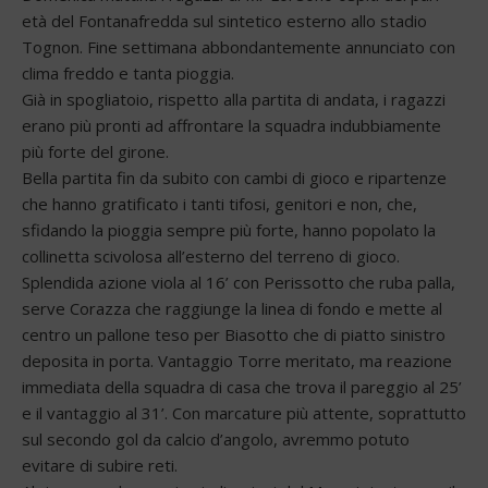
età del Fontanafredda sul sintetico esterno allo stadio
Tognon. Fine settimana abbondantemente annunciato con
clima freddo e tanta pioggia.
Già in spogliatoio, rispetto alla partita di andata, i ragazzi
erano più pronti ad affrontare la squadra indubbiamente
più forte del girone.
Bella partita fin da subito con cambi di gioco e ripartenze
che hanno gratificato i tanti tifosi, genitori e non, che,
sfidando la pioggia sempre più forte, hanno popolato la
collinetta scivolosa all’esterno del terreno di gioco.
Splendida azione viola al 16’ con Perissotto che ruba palla,
serve Corazza che raggiunge la linea di fondo e mette al
centro un pallone teso per Biasotto che di piatto sinistro
deposita in porta. Vantaggio Torre meritato, ma reazione
immediata della squadra di casa che trova il pareggio al 25’
e il vantaggio al 31’. Con marcature più attente, soprattutto
sul secondo gol da calcio d’angolo, avremmo potuto
evitare di subire reti.