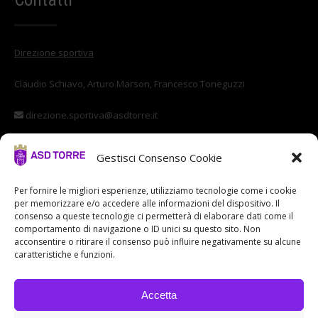
Direzione sportiva
Claudio Schiavo, Arturo Marson, Francesco Toneguzzi
direzione.sportiva@asdtorre.it
Settore giovanile
Gestisci Consenso Cookie
Stefano Di Vittorio
Per fornire le migliori esperienze, utilizziamo tecnologie come i cookie
per memorizzare e/o accedere alle informazioni del dispositivo. Il
settore.giovanile@asdtorre.it
consenso a queste tecnologie ci permetterà di elaborare dati come il
comportamento di navigazione o ID unici su questo sito. Non
acconsentire o ritirare il consenso può influire negativamente su alcune
caratteristiche e funzioni.
Accetta