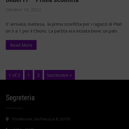
Ottobre 10, 2022
E' arrivata, inattesa, la prima sconfitta per i ragazzi di Pilat:
un 3 a 1 per il Chions. La partita era iniziata bene: un palo
Read More
1 of 2
1
2
Successivo »
Segreteria
Pordenone, Via Peruzza 8, 33170