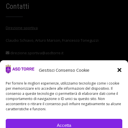
Contatti
Direzione sportiva
Claudio Schiavo, Arturo Marson, Francesco Toneguzzi
direzione.sportiva@asdtorre.it
Settore giovanile
Gestisci Consenso Cookie
Stefano Di Vittorio
Per fornire le migliori esperienze, utilizziamo tecnologie come i cookie
per memorizzare e/o accedere alle informazioni del dispositivo. Il
settore.giovanile@asdtorre.it
consenso a queste tecnologie ci permetterà di elaborare dati come il
comportamento di navigazione o ID unici su questo sito. Non
acconsentire o ritirare il consenso può influire negativamente su alcune
caratteristiche e funzioni.
Accetta