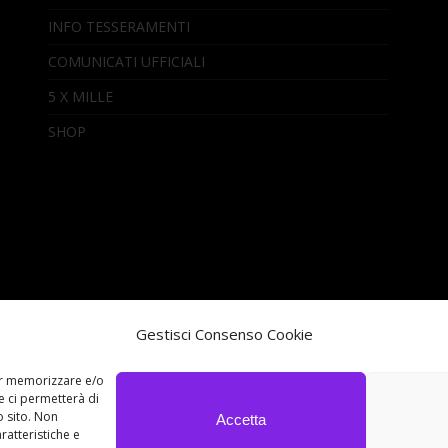
INFO TESSERAMENTI
COMUNICATI UFFICIALI
5 X MILLE
SHOP
Gestisci Consenso Cookie
per memorizzare e/o
e ci permetterà di
 sito. Non
Accetta
ratteristiche e