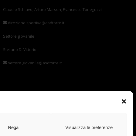
Claudio Schiavo, Arturo Marson, Francesco Toneguzzi
direzione.sportiva@asdtorre.it
Settore giovanile
Stefano Di Vittorio
settore.giovanile@asdtorre.it
Nega
Visualizza le preferenze