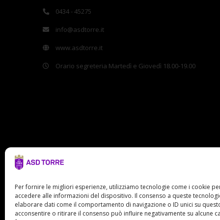
0434 - 45275
info@asdtorre.it
www.asdtorre.it
Orario segreteria Martedì e Giovedì 18.00-19.00
Per fornire le migliori esperienze, utilizziamo tecnologie come i cookie 
accedere alle informazioni del dispositivo. Il consenso a queste tecnologi
elaborare dati come il comportamento di navigazione o ID unici su questo
acconsentire o ritirare il consenso può influire negativamente su alcune ca