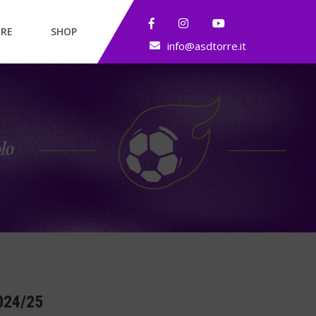
RE
SHOP
info@asdtorre.it
024/25