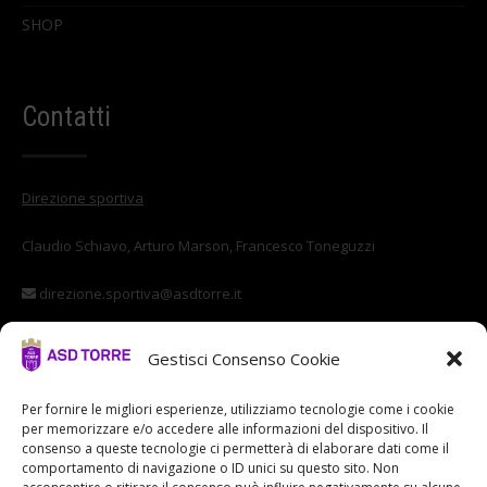
SHOP
Contatti
Direzione sportiva
Claudio Schiavo, Arturo Marson, Francesco Toneguzzi
direzione.sportiva@asdtorre.it
Settore giovanile
Gestisci Consenso Cookie
Stefano Di Vittorio
Per fornire le migliori esperienze, utilizziamo tecnologie come i cookie
per memorizzare e/o accedere alle informazioni del dispositivo. Il
settore.giovanile@asdtorre.it
consenso a queste tecnologie ci permetterà di elaborare dati come il
comportamento di navigazione o ID unici su questo sito. Non