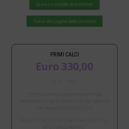
Scarica il modulo di iscrizione
Torna alla pagine delle iscrizioni
PRIMI CALCI
Euro 330,00
5 ; 6 ; 7 anni
(*non è consentita la partecipazione agli
allenamenti e/o gare ufficiali e non, agli atleti che
non abbiano compiuto 5 anni)
NELLA QUOTA DI ISCRIZIONE NON È INCLUSO IL
KIT DI ABBIGLIAMENTO.