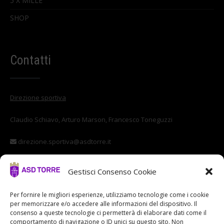
5 X MILLE
SHOP
Contatti
Direzione sportiva
Claudio Schiavo, Arturo Marson, Francesco Toneguzzi
direzione.sportiva@asdtorre.it
Settore giovanile
Gestisci Consenso Cookie
Stefano Di Vittorio
Per fornire le migliori esperienze, utilizziamo tecnologie come i cookie
per memorizzare e/o accedere alle informazioni del dispositivo. Il
settore.giovanile@asdtorre.it
consenso a queste tecnologie ci permetterà di elaborare dati come il
comportamento di navigazione o ID unici su questo sito. Non