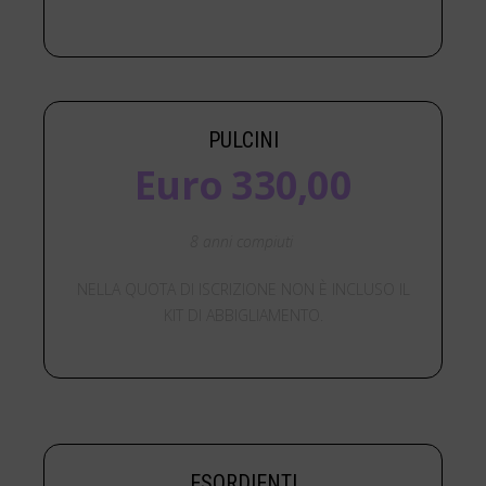
PULCINI
Euro 330,00
8 anni compiuti
NELLA QUOTA DI ISCRIZIONE NON È INCLUSO IL
KIT DI ABBIGLIAMENTO.
ESORDIENTI