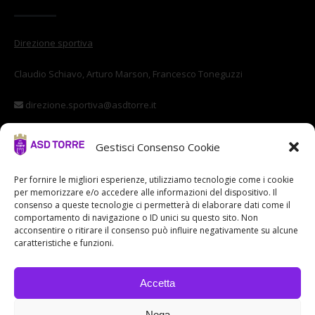
Direzione sportiva
Claudio Schiavo, Arturo Marson, Francesco Toneguzzi
direzione.sportiva@asdtorre.it
Settore giovanile
Gestisci Consenso Cookie
Stefano Di Vittorio
Per fornire le migliori esperienze, utilizziamo tecnologie come i cookie
per memorizzare e/o accedere alle informazioni del dispositivo. Il
settore.giovanile@asdtorre.it
consenso a queste tecnologie ci permetterà di elaborare dati come il
comportamento di navigazione o ID unici su questo sito. Non
acconsentire o ritirare il consenso può influire negativamente su alcune
caratteristiche e funzioni.
Accetta
Nega