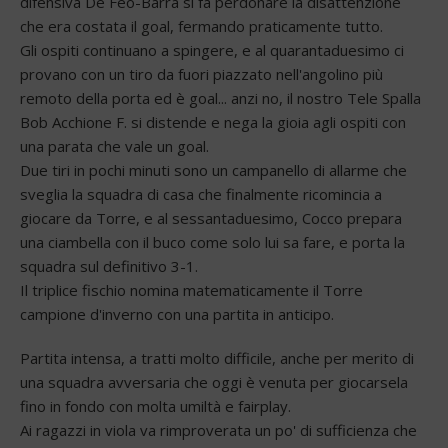
difensiva De Feo-Barra si fa perdonare la disattenzione
che era costata il goal, fermando praticamente tutto.
Gli ospiti continuano a spingere, e al quarantaduesimo ci
provano con un tiro da fuori piazzato nell'angolino più
remoto della porta ed è goal... anzi no, il nostro Tele Spalla
Bob Acchione F. si distende e nega la gioia agli ospiti con
una parata che vale un goal.
Due tiri in pochi minuti sono un campanello di allarme che
sveglia la squadra di casa che finalmente ricomincia a
giocare da Torre, e al sessantaduesimo, Cocco prepara
una ciambella con il buco come solo lui sa fare, e porta la
squadra sul definitivo 3-1.
Il triplice fischio nomina matematicamente il Torre
campione d'inverno con una partita in anticipo.
Partita intensa, a tratti molto difficile, anche per merito di
una squadra avversaria che oggi è venuta per giocarsela
fino in fondo con molta umiltà e fairplay.
Ai ragazzi in viola va rimproverata un po' di sufficienza che