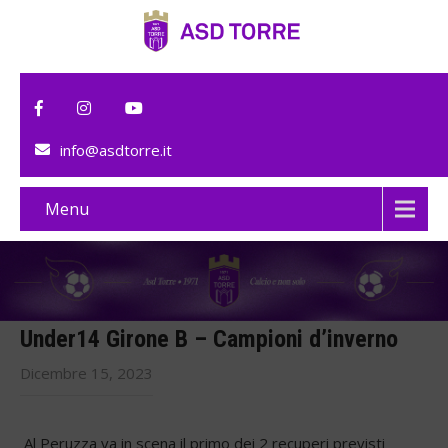
info@asdtorre.it
Menu
Under14 Girone B – Campioni d’inverno
Dicembre 15, 2023
Al Peruzza va in scena il primo dei 2 recuperi previsti