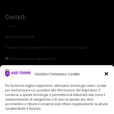
Contatti
Direzione sportiva
Claudio Schiavo, Arturo Marson, Francesco Toneguzzi
direzione.sportiva@asdtorre.it
Settore giovanile
Gestisci Consenso Cookie
Stefano Di Vittorio
Per fornire le migliori esperienze, utilizziamo tecnologie come i cookie
per memorizzare e/o accedere alle informazioni del dispositivo. Il
settore.giovanile@asdtorre.it
consenso a queste tecnologie ci permetterà di elaborare dati come il
comportamento di navigazione o ID unici su questo sito. Non
acconsentire o ritirare il consenso può influire negativamente su alcune
caratteristiche e funzioni.