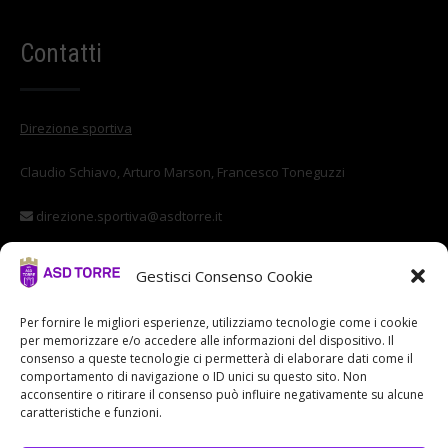
Contatti
Direzione sportiva
Claudio Schiavo, Arturo Marson, Francesco Toneguzzi
direzione.sportiva@asdtorre.it
Settore giovanile
Gestisci Consenso Cookie
Stefano Di Vittorio
Per fornire le migliori esperienze, utilizziamo tecnologie come i cookie
per memorizzare e/o accedere alle informazioni del dispositivo. Il
settore.giovanile@asdtorre.it
consenso a queste tecnologie ci permetterà di elaborare dati come il
comportamento di navigazione o ID unici su questo sito. Non
acconsentire o ritirare il consenso può influire negativamente su alcune
caratteristiche e funzioni.