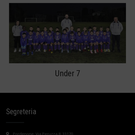
Under 7
Segreteria
Pordenone, Via Peruzza 8, 33170