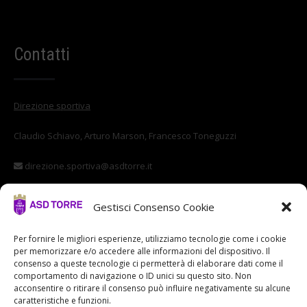
Contatti
Direzione sportiva
Claudio Schiavo, Arturo Marson, Francesco Toneguzzi
direzione.sportiva@asdtorre.it
Settore giovanile
Gestisci Consenso Cookie
Stefano Di Vittorio
Per fornire le migliori esperienze, utilizziamo tecnologie come i cookie
per memorizzare e/o accedere alle informazioni del dispositivo. Il
settore.giovanile@asdtorre.it
consenso a queste tecnologie ci permetterà di elaborare dati come il
comportamento di navigazione o ID unici su questo sito. Non
acconsentire o ritirare il consenso può influire negativamente su alcune
caratteristiche e funzioni.