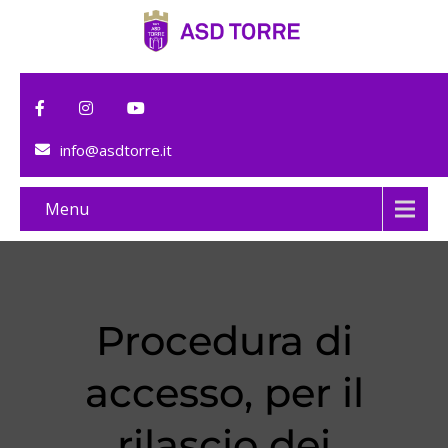
info@asdtorre.it
Menu
Procedura di
accesso, per il
rilascio dei