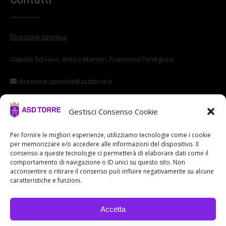
Direzione sportiva
Claudio Schiavo, Arturo Marson, Francesco Toneguzzi
direzione.sportiva@asdtorre.it
Settore giovanile
Gestisci Consenso Cookie
Stefano Di Vittorio
Per fornire le migliori esperienze, utilizziamo tecnologie come i cookie
per memorizzare e/o accedere alle informazioni del dispositivo. Il
settore.giovanile@asdtorre.it
consenso a queste tecnologie ci permetterà di elaborare dati come il
comportamento di navigazione o ID unici su questo sito. Non
acconsentire o ritirare il consenso può influire negativamente su alcune
caratteristiche e funzioni.
Accetta