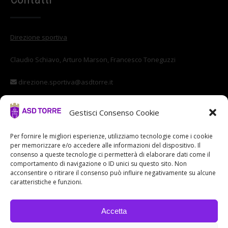
Direzione sportiva
Claudio Schiavo, Arturo Marson, Francesco Toneguzzi
direzione.sportiva@asdtorre.it
Settore giovanile
Gestisci Consenso Cookie
Stefano Di Vittorio
Per fornire le migliori esperienze, utilizziamo tecnologie come i cookie
per memorizzare e/o accedere alle informazioni del dispositivo. Il
settore.giovanile@asdtorre.it
consenso a queste tecnologie ci permetterà di elaborare dati come il
comportamento di navigazione o ID unici su questo sito. Non
acconsentire o ritirare il consenso può influire negativamente su alcune
caratteristiche e funzioni.
Accetta