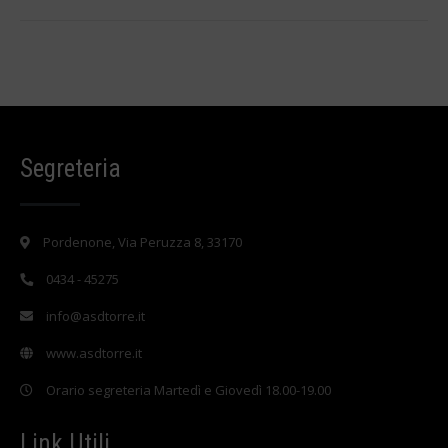
Segreteria
Pordenone, Via Peruzza 8, 33170
0434 - 45275
info@asdtorre.it
www.asdtorre.it
Orario segreteria Martedì e Giovedì 18.00-19.00
Link Utili