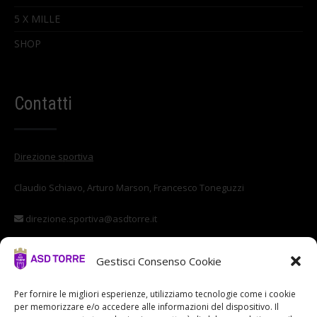
5 X MILLE
SHOP
Contatti
Direzione sportiva
Claudio Schiavo, Arturo Marson, Francesco Toneguzzi
direzione.sportiva@asdtorre.it
Settore giovanile
Gestisci Consenso Cookie
Stefano Di Vittorio
Per fornire le migliori esperienze, utilizziamo tecnologie come i cookie
per memorizzare e/o accedere alle informazioni del dispositivo. Il
settore.giovanile@asdtorre.it