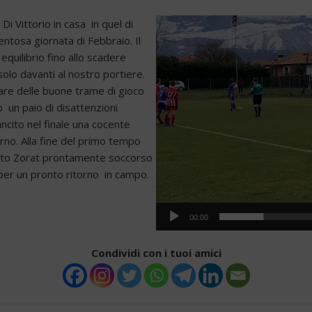
Video
i Vittorio in casa in quel di
Player
ntosa giornata di Febbraio. Il
quilibrio fino allo scadere
olo davanti al nostro portiere.
vare delle buone trame di gioco
po un paio di disattenzioni
ancito nel finale una cocente
orno. Alla fine del primo tempo
erto Zorat prontamente soccorso
 per un pronto ritorno in campo.
00:00
Condividi con i tuoi amici