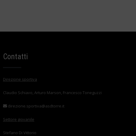
Contatti
Direzione sportiva
Claudio Schiavo, Arturo Marson, Francesco Toneguzzi
direzione.sportiva@asdtorre.it
Settore giovanile
Stefano Di Vittorio