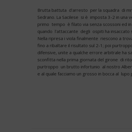
Brutta battuta d'arresto per la squadra di mr D
Sedrano. La Sacilese si è imposta 3-2 in una ve
primo tempo è filato via senza scossoni ed in e
quando l'attaccante degli ospiti ha insaccato s
Nella ripresa i viola finalmente riescono a tro
fino a ribaltare il risultato sul 2-1; poi purtrop
difensive, unite a qualche errore arbitrale ha s
sconfitta nella prima giornata del girone di rit
purtroppo un brutto infortunio al nostro Alb
e al quale facciamo un grosso in bocca al lupo