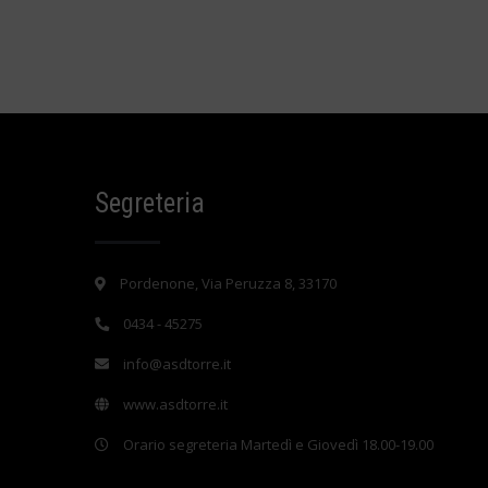
Segreteria
Pordenone, Via Peruzza 8, 33170
0434 - 45275
info@asdtorre.it
www.asdtorre.it
Orario segreteria Martedì e Giovedì 18.00-19.00