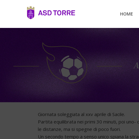
HOME
Giornata soleggiata al xxv aprile di Sacile.
Partita equilibrata nei primi 30 minuti, poi uno
le distanze, ma si spegne di poco fuori.
Un secondo tempo a senso unico spiana la strad