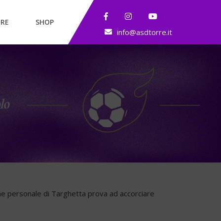
RE
SHOP
info@asdtorre.it
ione personale di Targhetta prova ad accorciare