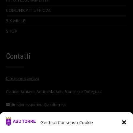
COMUNICATI UFFICIALI
5 X MILLE
SHOP
Contatti
Direzione sportiva
Claudio Schiavo, Arturo Marson, Francesco Toneguzzi
direzione.sportiva@asdtorre.it
Settore giovanile
Gestisci Consenso Cookie
Stefano Di Vittorio