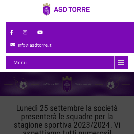
info@asdtorre.it
Menu
Lunedì 25 settembre la società
presenterà le squadre per la
stagione sportiva 2023/2024. Vi
aspettiamo tutti numerosi!