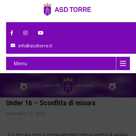
info@asdtorre.it
Menu
Under 16 – Sconfitta di misura
Dicembre 12, 2023
Si è giocata oggi a Fontanafredda l'ultima partita di andata