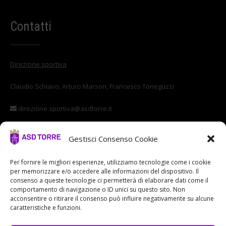
Contatti
Direzione sportiva
Claudio Schiavo, Arturo Marson, Francesco Toneguzzi
direzione.sportiva@asdtorre.it
Settore giovanile
Gestisci Consenso Cookie
Stefano Di Vittorio
Per fornire le migliori esperienze, utilizziamo tecnologie come i cookie
per memorizzare e/o accedere alle informazioni del dispositivo. Il
settore.giovanile@asdtorre.it
consenso a queste tecnologie ci permetterà di elaborare dati come il
comportamento di navigazione o ID unici su questo sito. Non
acconsentire o ritirare il consenso può influire negativamente su alcune
caratteristiche e funzioni.