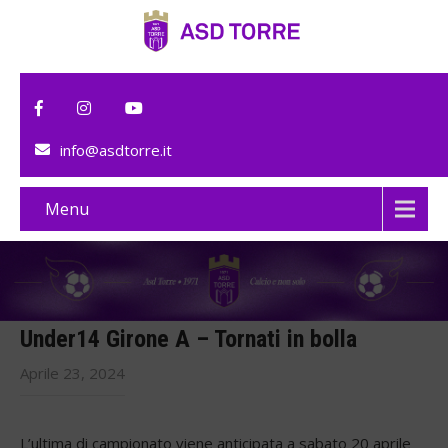
info@asdtorre.it
Menu
Under14 Girone A – Tornati in bolla
Aprile 23, 2024
L’ultima di campionato viene anticipata a sabato 20 aprile