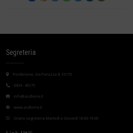
Segreteria
Pordenone, Via Peruzza 8, 33170
0434 - 45275
info@asdtorre.it
www.asdtorre.it
Orario segreteria Martedì e Giovedì 18.00-19.00