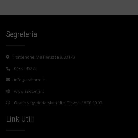
Segreteria
Pordenone, Via Peruzza 8, 33170
0434 - 45275
info@asdtorre.it
www.asdtorre.it
Orario segreteria Martedì e Giovedì 18.00-19.00
Link Utili