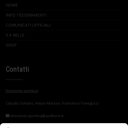
HOME
INFO TESSERAMENTI
COMUNICATI UFFICIALI
5 X MILLE
SHOP
Contatti
Direzione sportiva
Claudio Schiavo, Arturo Marson, Francesco Toneguzzi
direzione.sportiva@asdtorre.it